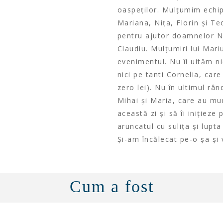
oaspeților. Mulțumim echip
Mariana, Nița, Florin și T
pentru ajutor doamnelor Neli
Claudiu. Mulțumiri lui Mar
evenimentul. Nu îi uităm ni
nici pe tanti Cornelia, care
zero lei). Nu în ultimul râ
Mihai și Maria, care au m
această zi și să îi inițieze p
aruncatul cu sulița și lupta
Și-am încălecat pe-o șa și
Cum a fost