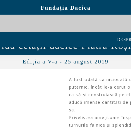
Fundația Dacica
DESPR
iua cetății dacice Piatra Roș
Ediția a V-a - 25 august 2019
A fost odată ca niciodată u
puternic, încât le-a cerut 
ca să-și construiască pe el
aducă imense cantități de 
sa.
Priveliștea amețitoare înspr
turnurile falnice și splend