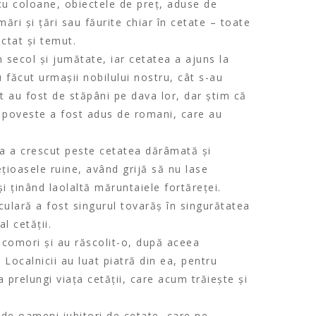
cu coloane, obiectele de preț, aduse de
ări și țări sau făurite chiar în cetate – toate
ctat și temut.
n secol și jumătate, iar cetatea a ajuns la
 făcut urmașii nobilului nostru, cât s-au
t au fost de stăpâni pe dava lor, dar știm că
de poveste a fost adus de romani, care au
a a crescut peste cetatea dărâmată și
țioasele ruine, având grijă să nu lase
și ținând laolaltă măruntaiele fortăreței.
culară a fost singurul tovarăș în singurătatea
al cetății.
e comori și au răscolit-o, după aceea
 Localnicii au luat piatră din ea, pentru
a prelungi viața cetății, care acum trăiește și
de oameni iubitori de cetate, care ne