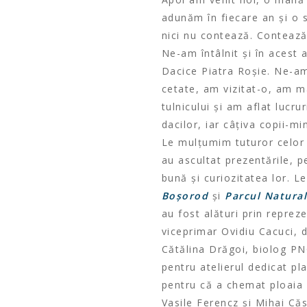
adunăm în fiecare an și o 
nici nu contează. Contează 
Ne-am întâlnit și în acest a
Dacice Piatra Roșie. Ne-a
cetate, am vizitat-o, am 
tulnicului și am aflat lucru
dacilor, iar câțiva copii-m
Le mulțumim tuturor celor 
au ascultat prezentările, p
bună și curiozitatea lor. 
Boșorod
și
Parcul Natural
au fost alături prin repreze
viceprimar Ovidiu Cacuci, 
Cătălina Drăgoi, biolog P
pentru atelierul dedicat pla
pentru că a chemat ploaia 
Vasile Ferencz și Mihai Căs