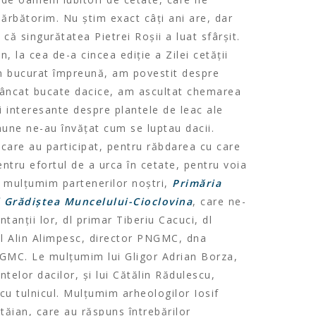
sărbătorim. Nu știm exact câți ani are, dar
că singurătatea Pietrei Roșii a luat sfârșit.
n, la cea de-a cincea ediție a Zilei cetății
m bucurat împreună, am povestit despre
mâncat bucate dacice, am ascultat chemarea
ri interesante despre plantele de leac ale
inune ne-au învățat cum se luptau dacii.
care au participat, pentru răbdarea cu care
entru efortul de a urca în cetate, pentru voia
Le mulțumim partenerilor noștri,
Primăria
 Grădiștea Muncelului-Cioclovina
, care ne-
ntanții lor, dl primar Tiberiu Cacuci, dl
dl Alin Alimpesc, director PNGMC, dna
NGMC. Le mulțumim lui Gligor Adrian Borza,
ntelor dacilor, și lui Cătălin Rădulescu,
cu tulnicul. Mulțumim arheologilor Iosif
tăian, care au răspuns întrebărilor