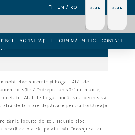
EN
RO
BLOG
BLOG
E NOI
ACTIVITĂȚI
CUM MĂ IMPLIC
CONTACT
ie
n nobil dac puternic și bogat. Atât de
oamenilor săi să îndrepte un vârf de munte,
 o cetate. Atât de bogat, încât și-a permis să
piatră de la mare depărtare pentru fortăreața
e zările locuite de zei, zidurile albe,
ida scară de piatră, palatul său înconjurat cu