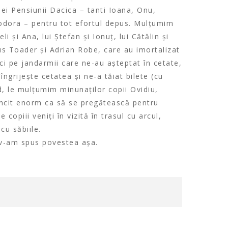
ei Pensiunii Dacica – tanti Ioana, Onu,
eodora – pentru tot efortul depus. Mulțumim
 și Ana, lui Ștefan și Ionuț, lui Cătălin și
ius Toader și Adrian Robe, care au imortalizat
ci pe jandarmii care ne-au așteptat în cetate,
 îngrijește cetatea și ne-a tăiat bilete (cu
nd, le mulțumim minunaților copii Ovidiu,
uncit enorm ca să se pregătească pentru
e copiii veniți în vizită în trasul cu arcul,
 cu săbiile.
 v-am spus povestea așa.